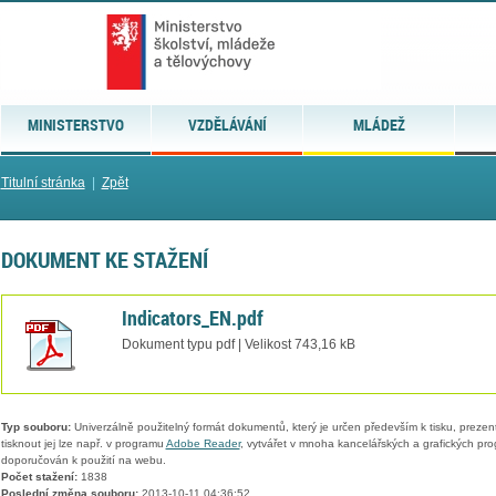
MINISTERSTVO
VZDĚLÁVÁNÍ
MLÁDEŽ
Titulní stránka
|
Zpět
DOKUMENT KE STAŽENÍ
Indicators_EN.pdf
Dokument typu pdf | Velikost 743,16 kB
Typ souboru:
Univerzálně použitelný formát dokumentů, který je určen především k tisku, prezen
tisknout jej lze např. v programu
Adobe Reader
, vytvářet v mnoha kancelářských a grafických pr
doporučován k použití na webu.
Počet stažení:
1838
Poslední změna souboru:
2013-10-11 04:36:52