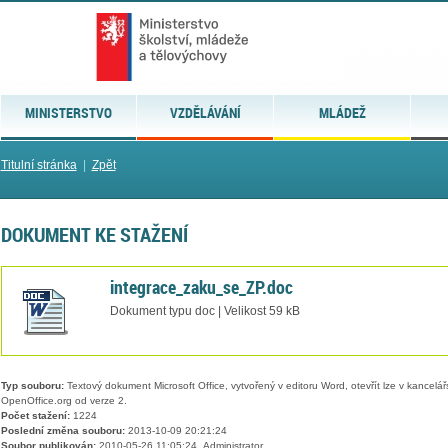
MINISTERSTVO
VZDĚLÁVÁNÍ
MLÁDEŽ
Titulní stránka
|
Zpět
DOKUMENT KE STAŽENÍ
integrace_zaku_se_ZP.doc
Dokument typu doc | Velikost 59 kB
Typ souboru:
Textový dokument Microsoft Office, vytvořený v editoru Word, otevřít lze v kancelářs
OpenOffice.org od verze 2.
Počet stažení:
1224
Poslední změna souboru:
2013-10-09 20:21:24
Soubor publikován:
2010-05-26 11:05:24, Administrator