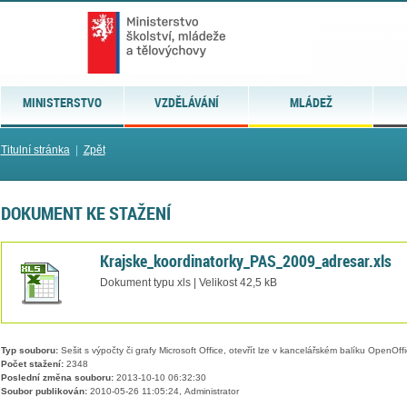
MINISTERSTVO
VZDĚLÁVÁNÍ
MLÁDEŽ
Titulní stránka
|
Zpět
DOKUMENT KE STAŽENÍ
Krajske_koordinatorky_PAS_2009_adresar.xls
Dokument typu xls | Velikost 42,5 kB
Typ souboru:
Sešit s výpočty či grafy Microsoft Office, otevřít lze v kancelářském balíku OpenOffic
Počet stažení:
2348
Poslední změna souboru:
2013-10-10 06:32:30
Soubor publikován:
2010-05-26 11:05:24, Administrator