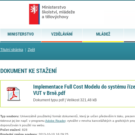
MINISTERSTVO
VZDĚLÁVÁNÍ
MLÁDEŽ
Titulní stránka
|
Zpět
DOKUMENT KE STAŽENÍ
Implementace Full Cost Modelu do systému říze
VUT v Brně.pdf
Dokument typu pdf | Velikost 321,48 kB
Typ souboru:
Univerzálně použitelný formát dokumentů, který je určen především k tisku, prezen
tisknout jej lze např. v programu
Adobe Reader
, vytvářet v mnoha kancelářských a grafických pr
doporučován k použití na webu.
Počet stažení:
828
Poslední změna souboru:
2013-10-10 16:29:25