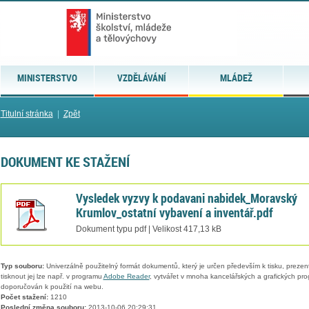
MINISTERSTVO
VZDĚLÁVÁNÍ
MLÁDEŽ
Titulní stránka
|
Zpět
DOKUMENT KE STAŽENÍ
Vysledek vyzvy k podavani nabidek_Moravský
Krumlov_ostatní vybavení a inventář.pdf
Dokument typu pdf | Velikost 417,13 kB
Typ souboru:
Univerzálně použitelný formát dokumentů, který je určen především k tisku, prezen
tisknout jej lze např. v programu
Adobe Reader
, vytvářet v mnoha kancelářských a grafických pr
doporučován k použití na webu.
Počet stažení:
1210
Poslední změna souboru:
2013-10-06 20:29:31