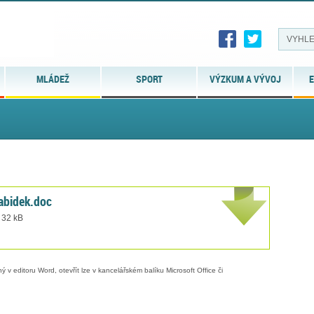
MLÁDEŽ
SPORT
VÝZKUM A VÝVOJ
E
abidek.doc
 32 kB
 v editoru Word, otevřít lze v kancelářském balíku Microsoft Office či