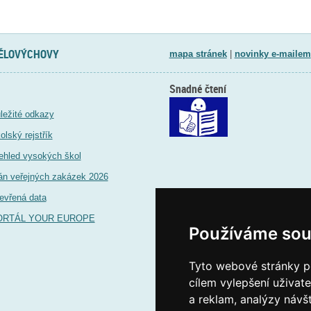
TĚLOVÝCHOVY
mapa stránek
|
novinky e-mailem
Snadné čtení
ležité odkazy
olský rejstřík
ehled vysokých škol
án veřejných zakázek 2026
evřená data
ORTÁL YOUR EUROPE
Používáme sou
Tyto webové stránky po
cílem vylepšení uživat
a reklam, analýzy návš