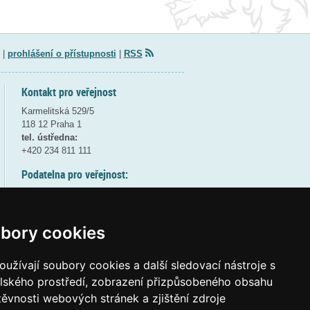
|
prohlášení o přístupnosti
|
RSS
Kontakt pro veřejnost
Karmelitská 529/5
118 12 Praha 1
tel. ústředna:
+420 234 811 111
Podatelna pro veřejnost:
pondělí a středa - 7:30-17:00
úterý a čtvrtek - 7:30-15:30
pátek - 7:30-14:00
bory cookies
8:30 - 9:30 - bezpečnostní přestávka
(více informací
ZDE
)
užívají soubory cookies a další sledovací nástroje s
elského prostředí, zobrazení přizpůsobeného obsahu
Elektronická podatelna:
těvnosti webových stránek a zjištění zdroje
posta@msmt
gov
cz