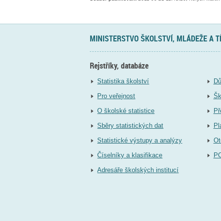
MINISTERSTVO ŠKOLSTVÍ, MLÁDEŽE A 
Rejstříky, databáze
Statistika školství
Dů
Pro veřejnost
Šk
O školské statistice
Př
Sběry statistických dat
Pl
Statistické výstupy a analýzy
Ot
Číselníky a klasifikace
P
Adresáře školských institucí