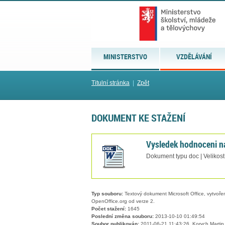
MINISTERSTVO
VZDĚLÁVÁNÍ
Titulní stránka
|
Zpět
DOKUMENT KE STAŽENÍ
Vysledek hodnoceni n
Dokument typu doc | Velikost
Typ souboru:
Textový dokument Microsoft Office, vytvořený
OpenOffice.org od verze 2.
Počet stažení:
1645
Poslední změna souboru:
2013-10-10 01:49:54
Soubor publikován:
2011-06-21 11:43:26, Korych Martin