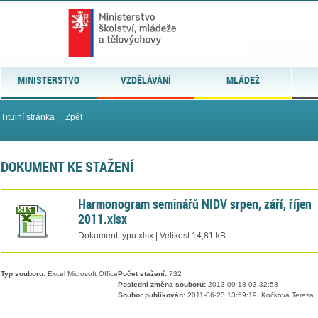
MINISTERSTVO
VZDĚLÁVÁNÍ
MLÁDEŽ
Titulní stránka
|
Zpět
DOKUMENT KE STAŽENÍ
Harmonogram seminářů NIDV srpen, září, říjen
2011.xlsx
Dokument typu xlsx | Velikost 14,81 kB
Typ souboru:
Excel Microsoft Office
Počet stažení:
732
Poslední změna souboru:
2013-09-18 03:32:58
Soubor publikován:
2011-06-23 13:59:19, Kočková Tereza