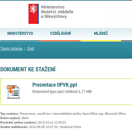
MINISTERSTVO
VZDĚLÁVÁNÍ
MLÁDEŽ
Titulní stránka
|
Zpět
DOKUMENT KE STAŽENÍ
Prezentace OPVK.ppt
Dokument typu ppt | Velikost 1,77 MB
Typ souboru:
Prezentace, otevřít lze v kancelářském balíku OpenOffice.org, Microsoft Office.
Počet stažení:
3844
Poslední změna souboru:
2013-10-11 11:50:21
Soubor publikován:
2011-06-28 10:07:31, Horáková Petra