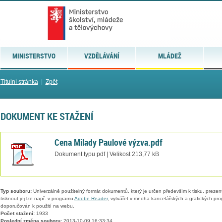
MINISTERSTVO
VZDĚLÁVÁNÍ
MLÁDEŽ
Titulní stránka
|
Zpět
DOKUMENT KE STAŽENÍ
Cena Milady Paulové výzva.pdf
Dokument typu pdf | Velikost 213,77 kB
Typ souboru:
Univerzálně použitelný formát dokumentů, který je určen především k tisku, prezen
tisknout jej lze např. v programu
Adobe Reader
, vytvářet v mnoha kancelářských a grafických pr
doporučován k použití na webu.
Počet stažení:
1933
Poslední změna souboru:
2013-10-09 16:33:34