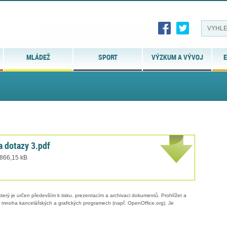
MLÁDEŽ
SPORT
VÝZKUM A VÝVOJ
E
 dotazy 3.pdf
 866,15 kB
erý je určen především k tisku, prezentacím a archivaci dokumentů. Prohlížet a
 v mnoha kancelářských a grafických programech (např. OpenOffice.org). Je