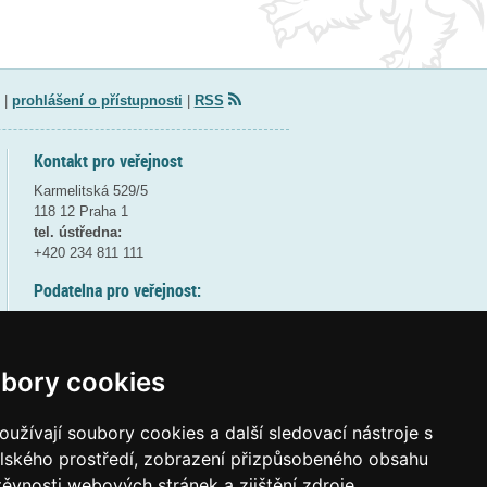
|
prohlášení o přístupnosti
|
RSS
Kontakt pro veřejnost
Karmelitská 529/5
118 12 Praha 1
tel. ústředna:
+420 234 811 111
Podatelna pro veřejnost:
pondělí a středa - 7:30-17:00
úterý a čtvrtek - 7:30-15:30
pátek - 7:30-14:00
bory cookies
8:30 - 9:30 - bezpečnostní přestávka
(více informací
ZDE
)
užívají soubory cookies a další sledovací nástroje s
elského prostředí, zobrazení přizpůsobeného obsahu
Elektronická podatelna:
těvnosti webových stránek a zjištění zdroje
posta@msmt
gov
cz