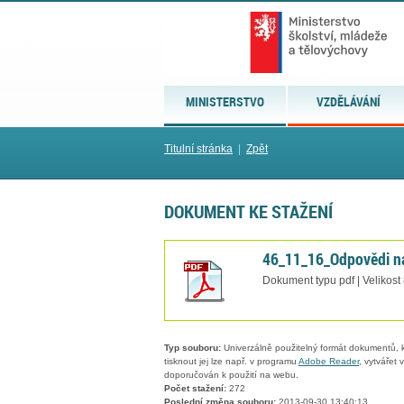
MINISTERSTVO
VZDĚLÁVÁNÍ
Titulní stránka
|
Zpět
DOKUMENT KE STAŽENÍ
46_11_16_Odpovědi na
Dokument typu pdf | Velikost
Typ souboru:
Univerzálně použitelný formát dokumentů, kt
tisknout jej lze např. v programu
Adobe Reader
, vytvářet
doporučován k použití na webu.
Počet stažení:
272
Poslední změna souboru:
2013-09-30 13:40:13