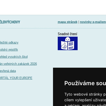
TĚLOVÝCHOVY
mapa stránek
|
novinky e-mailem
Snadné čtení
ležité odkazy
olský rejstřík
ehled vysokých škol
án veřejných zakázek 2026
evřená data
ORTÁL YOUR EUROPE
Používáme sou
Tyto webové stránky po
cílem vylepšení uživat
a reklam, analýzy návš