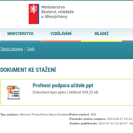
MINISTERSTVO
VZDĚLÁVÁNÍ
MLÁDEŽ
Titulní stránka
|
Zpět
DOKUMENT KE STAŽENÍ
Profesní podpora učitele.ppt
Dokument typu pptm | Velikost 509,25 kB
Typ souboru:
Microsof PowerPoint Macro-Enabled
Počet stažení:
983
Poslední změna souboru:
2013-09-27 20:31
Soubor publikován:
2011-07-14 10:30:07, Ho