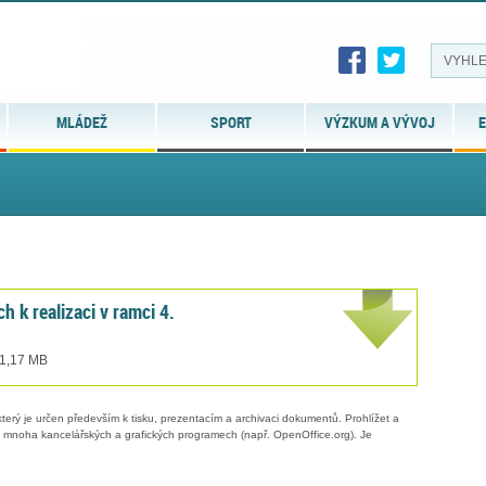
MLÁDEŽ
SPORT
VÝZKUM A VÝVOJ
E
 k realizaci v ramci 4.
 1,17 MB
erý je určen především k tisku, prezentacím a archivaci dokumentů. Prohlížet a
 v mnoha kancelářských a grafických programech (např. OpenOffice.org). Je