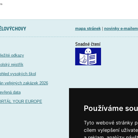
ra
TĚLOVÝCHOVY
mapa stránek
|
novinky e-mailem
Snadné čtení
ležité odkazy
olský rejstřík
ehled vysokých škol
án veřejných zakázek 2026
evřená data
ORTÁL YOUR EUROPE
Používáme sou
Tyto webové stránky po
cílem vylepšení uživat
a reklam, analýzy návš