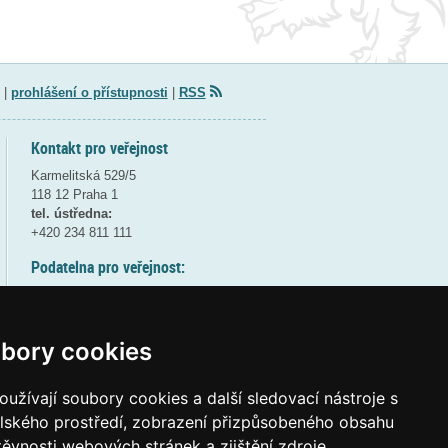
|
prohlášení o přístupnosti
|
RSS
Kontakt pro veřejnost
Karmelitská 529/5
118 12 Praha 1
tel. ústředna:
+420 234 811 111
Podatelna pro veřejnost:
pondělí a středa - 7:30-17:00
úterý a čtvrtek - 7:30-15:30
pátek - 7:30-14:00
bory cookies
8:30 - 9:30 - bezpečnostní přestávka
(více informací
ZDE
)
užívají soubory cookies a další sledovací nástroje s
elského prostředí, zobrazení přizpůsobeného obsahu
Elektronická podatelna:
těvnosti webových stránek a zjištění zdroje
posta@msmt
gov
cz