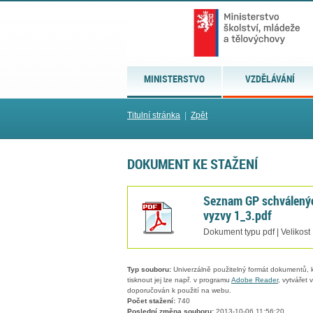
MINISTERSTVO
VZDĚLÁVÁNÍ
Titulní stránka
|
Zpět
DOKUMENT KE STAŽENÍ
Seznam GP schválených
vyzvy 1_3.pdf
Dokument typu pdf | Velikost
Typ souboru:
Univerzálně použitelný formát dokumentů, kt
tisknout jej lze např. v programu
Adobe Reader
, vytvářet
doporučován k použití na webu.
Počet stažení:
740
Poslední změna souboru:
2013-10-06 11:56:20