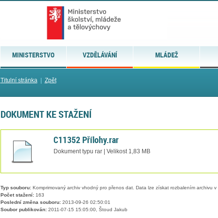
MINISTERSTVO
VZDĚLÁVÁNÍ
MLÁDEŽ
Titulní stránka
|
Zpět
DOKUMENT KE STAŽENÍ
C11352 Přílohy.rar
Dokument typu rar | Velikost 1,83 MB
Typ souboru:
Komprimovaný archiv vhodný pro přenos dat. Data lze získat rozbalením archivu 
Počet stažení:
163
Poslední změna souboru:
2013-09-26 02:50:01
Soubor publikován:
2011-07-15 15:05:00, Štoud Jakub