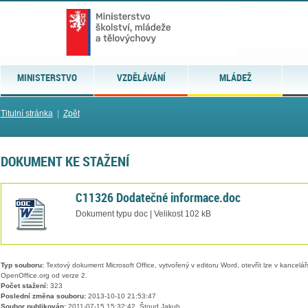
MINISTERSTVO
VZDĚLÁVÁNÍ
MLÁDEŽ
Titulní stránka
|
Zpět
DOKUMENT KE STAŽENÍ
C11326 Dodatečné informace.doc
Dokument typu doc | Velikost 102 kB
Typ souboru:
Textový dokument Microsoft Office, vytvořený v editoru Word, otevřít lze v kancelářs
OpenOffice.org od verze 2.
Počet stažení:
323
Poslední změna souboru:
2013-10-10 21:53:47
Soubor publikován:
2011-07-15 15:32:42, Štoud Jakub