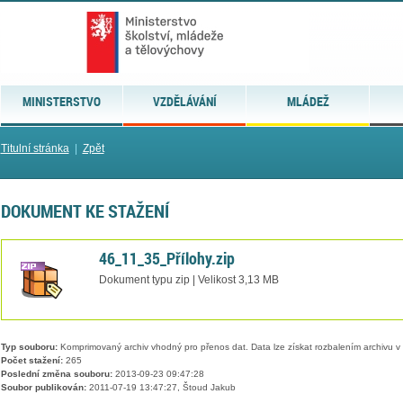
MINISTERSTVO
VZDĚLÁVÁNÍ
MLÁDEŽ
Titulní stránka
|
Zpět
DOKUMENT KE STAŽENÍ
46_11_35_Přílohy.zip
Dokument typu zip | Velikost 3,13 MB
Typ souboru:
Komprimovaný archiv vhodný pro přenos dat. Data lze získat rozbalením archivu 
Počet stažení:
265
Poslední změna souboru:
2013-09-23 09:47:28
Soubor publikován:
2011-07-19 13:47:27, Štoud Jakub