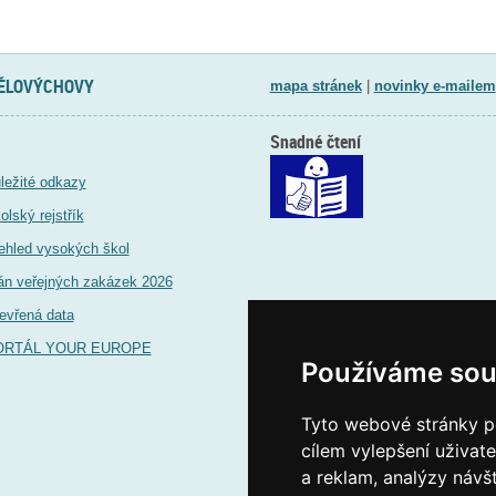
TĚLOVÝCHOVY
mapa stránek
|
novinky e-mailem
Snadné čtení
ležité odkazy
olský rejstřík
ehled vysokých škol
án veřejných zakázek 2026
evřená data
ORTÁL YOUR EUROPE
Používáme sou
Tyto webové stránky po
cílem vylepšení uživat
a reklam, analýzy návš