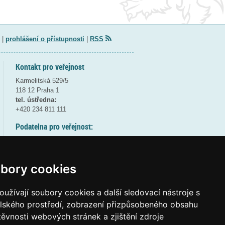
|
prohlášení o přístupnosti
|
RSS
Kontakt pro veřejnost
Karmelitská 529/5
118 12 Praha 1
tel. ústředna:
+420 234 811 111
Podatelna pro veřejnost:
pondělí a středa - 7:30-17:00
úterý a čtvrtek - 7:30-15:30
pátek - 7:30-14:00
bory cookies
8:30 - 9:30 - bezpečnostní přestávka
(více informací
ZDE
)
užívají soubory cookies a další sledovací nástroje s
elského prostředí, zobrazení přizpůsobeného obsahu
Elektronická podatelna:
těvnosti webových stránek a zjištění zdroje
posta@msmt
gov
cz