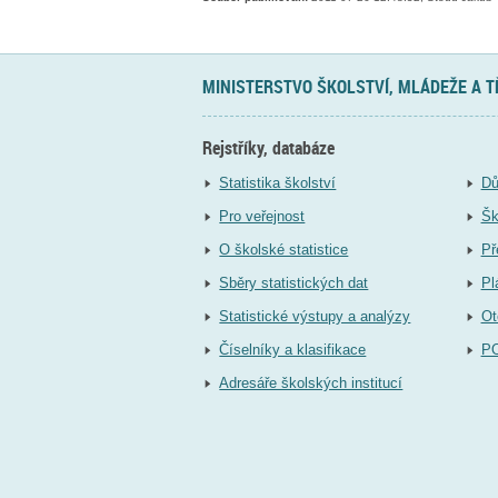
MINISTERSTVO ŠKOLSTVÍ, MLÁDEŽE A 
Rejstříky, databáze
Statistika školství
Dů
Pro veřejnost
Šk
O školské statistice
Př
Sběry statistických dat
Pl
Statistické výstupy a analýzy
Ot
Číselníky a klasifikace
P
Adresáře školských institucí