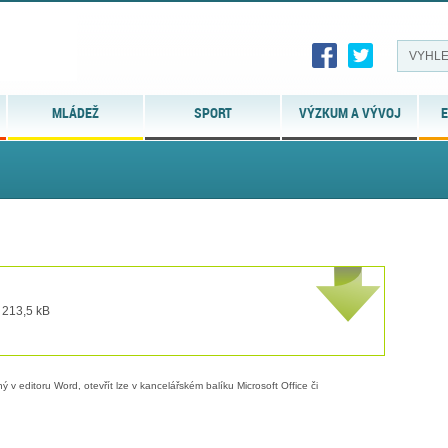
MLÁDEŽ
SPORT
VÝZKUM A VÝVOJ
E
 213,5 kB
 v editoru Word, otevřít lze v kancelářském balíku Microsoft Office či