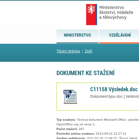
MINISTERSTVO
VZDĚLÁVÁNÍ
Titulní stránka
|
Zpět
DOKUMENT KE STAŽENÍ
C11158 Výsledek.doc
Dokument typu doc | Velikost
Typ souboru:
Textový dokument Microsoft Office, vytvořený
OpenOffice.org od verze 2.
Počet stažení:
287
Poslední změna souboru:
2013-09-22 22:27:11
Soubor publikován:
2011-07-26 12:48:52, Štoud Jakub