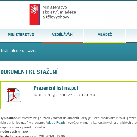
MINISTERSTVO
VZDĚLÁVÁNÍ
MLÁDEŽ
Titulní stránka
|
Zpět
DOKUMENT KE STAŽENÍ
Prezenční listina.pdf
Dokument typu pdf | Velikost 1,31 MB
Typ souboru:
Univerzálně použitelný formát dokumentů, který je určen především k tisku, prezen
tisknout jej lze např. v programu
Adobe Reader
, vytvářet v mnoha kancelářských a grafických pr
doporučován k použití na webu.
Počet stažení:
309
Poslední změna souboru:
2013-09-03 19:06:08