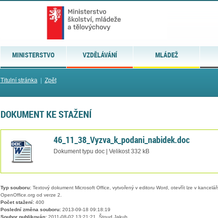
MINISTERSTVO
VZDĚLÁVÁNÍ
MLÁDEŽ
Titulní stránka
|
Zpět
DOKUMENT KE STAŽENÍ
46_11_38_Vyzva_k_podani_nabidek.doc
Dokument typu doc | Velikost 332 kB
Typ souboru:
Textový dokument Microsoft Office, vytvořený v editoru Word, otevřít lze v kancelářs
OpenOffice.org od verze 2.
Počet stažení:
400
Poslední změna souboru:
2013-09-18 09:18:19
Soubor publikován:
2011-08-02 13:21:21, Štoud Jakub