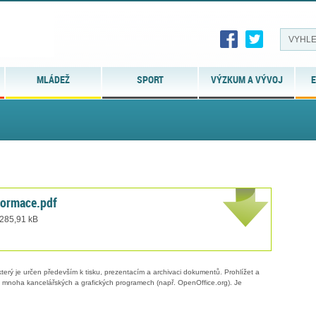
MLÁDEŽ
SPORT
VÝZKUM A VÝVOJ
E
formace.pdf
 285,91 kB
erý je určen především k tisku, prezentacím a archivaci dokumentů. Prohlížet a
 v mnoha kancelářských a grafických programech (např. OpenOffice.org). Je