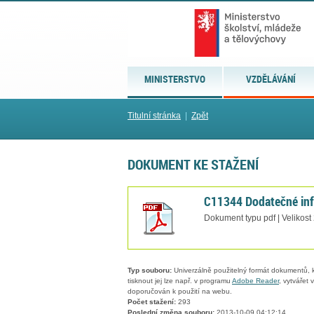
MINISTERSTVO
VZDĚLÁVÁNÍ
Titulní stránka
|
Zpět
DOKUMENT KE STAŽENÍ
C11344 Dodatečné in
Dokument typu pdf | Velikost
Typ souboru:
Univerzálně použitelný formát dokumentů, kt
tisknout jej lze např. v programu
Adobe Reader
, vytvářet
doporučován k použití na webu.
Počet stažení:
293
Poslední změna souboru:
2013-10-09 04:12:14