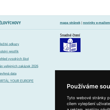
TĚLOVÝCHOVY
mapa stránek
|
novinky e-mailem
Snadné čtení
ležité odkazy
olský rejstřík
ehled vysokých škol
án veřejných zakázek 2026
evřená data
ORTÁL YOUR EUROPE
Používáme sou
Tyto webové stránky po
cílem vylepšení uživat
a reklam, analýzy návš