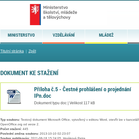
MINISTERSTVO
VZDĚLÁVÁNÍ
MLÁDEŽ
Titulní stránka
|
Zpět
DOKUMENT KE STAŽENÍ
Příloha č.5 - Čestné prohlášení o projednání
IPn.doc
Dokument typu doc | Velikost 117 kB
Typ souboru:
Textový dokument Microsoft Office, vytvořený v editoru Word, otevřít lze v kancelářs
OpenOffice.org od verze 2.
Počet stažení:
445
Poslední změna souboru:
2013-10-10 02:23:07
Soubor publikován:
2011-08-18 15:24:05, Horáková Petra