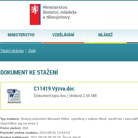
MINISTERSTVO
VZDĚLÁVÁNÍ
MLÁDEŽ
Titulní stránka
|
Zpět
DOKUMENT KE STAŽENÍ
C11419 Výzva.doc
Dokument typu doc | Velikost 2,56 MB
Typ souboru:
Textový dokument Microsoft Office, vytvořený v editoru Word, otevřít lze v kancelářs
OpenOffice.org od verze 2.
Počet stažení:
284
Poslední změna souboru:
2013-08-22 13:04:03
Soubor publikován:
2011-08-26 09:26:28, Štoud Jakub