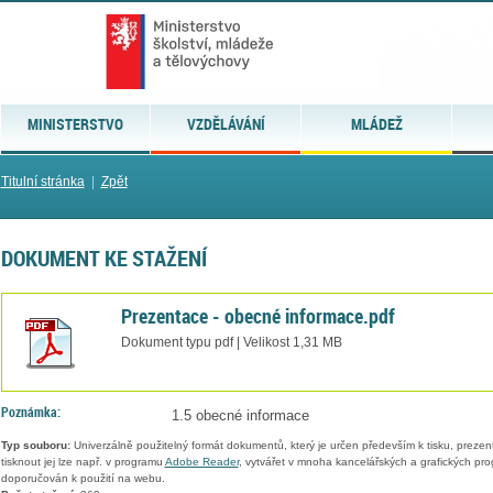
MINISTERSTVO
VZDĚLÁVÁNÍ
MLÁDEŽ
Titulní stránka
|
Zpět
DOKUMENT KE STAŽENÍ
Prezentace - obecné informace.pdf
Dokument typu pdf | Velikost 1,31 MB
Poznámka:
1.5 obecné informace
Typ souboru:
Univerzálně použitelný formát dokumentů, který je určen především k tisku, prezen
tisknout jej lze např. v programu
Adobe Reader
, vytvářet v mnoha kancelářských a grafických pr
doporučován k použití na webu.