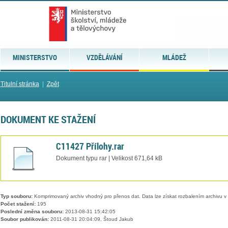
MINISTERSTVO
VZDĚLÁVÁNÍ
MLÁDEŽ
Titulní stránka
|
Zpět
DOKUMENT KE STAŽENÍ
C11427 Přílohy.rar
Dokument typu rar | Velikost 671,64 kB
Typ souboru:
Komprimovaný archiv vhodný pro přenos dat. Data lze získat rozbalením archivu 
Počet stažení:
195
Poslední změna souboru:
2013-08-31 15:42:05
Soubor publikován:
2011-08-31 20:04:09, Štoud Jakub