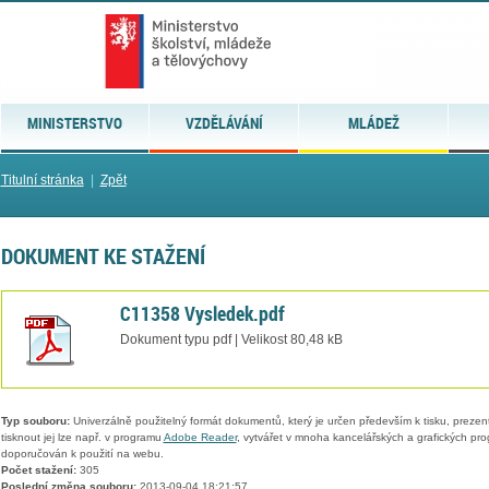
MINISTERSTVO
VZDĚLÁVÁNÍ
MLÁDEŽ
Titulní stránka
|
Zpět
DOKUMENT KE STAŽENÍ
C11358 Vysledek.pdf
Dokument typu pdf | Velikost 80,48 kB
Typ souboru:
Univerzálně použitelný formát dokumentů, který je určen především k tisku, prezen
tisknout jej lze např. v programu
Adobe Reader
, vytvářet v mnoha kancelářských a grafických pr
doporučován k použití na webu.
Počet stažení:
305
Poslední změna souboru:
2013-09-04 18:21:57