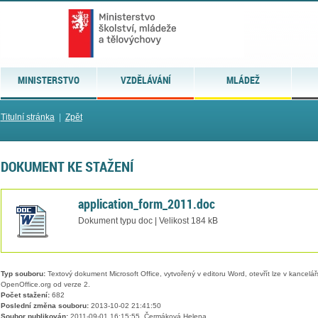
MINISTERSTVO
VZDĚLÁVÁNÍ
MLÁDEŽ
Titulní stránka
|
Zpět
DOKUMENT KE STAŽENÍ
application_form_2011.doc
Dokument typu doc | Velikost 184 kB
Typ souboru:
Textový dokument Microsoft Office, vytvořený v editoru Word, otevřít lze v kancelářs
OpenOffice.org od verze 2.
Počet stažení:
682
Poslední změna souboru:
2013-10-02 21:41:50
Soubor publikován:
2011-09-01 16:15:55, Čermáková Helena