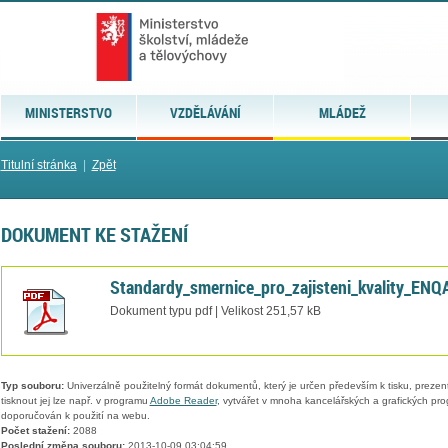
MINISTERSTVO
VZDĚLÁVÁNÍ
MLÁDEŽ
Titulní stránka
|
Zpět
DOKUMENT KE STAŽENÍ
Standardy_smernice_pro_zajisteni_kvality_ENQ
Dokument typu pdf | Velikost 251,57 kB
Typ souboru:
Univerzálně použitelný formát dokumentů, který je určen především k tisku, prezen
tisknout jej lze např. v programu
Adobe Reader
, vytvářet v mnoha kancelářských a grafických pr
doporučován k použití na webu.
Počet stažení:
2088
Poslední změna souboru:
2013-10-09 03:04:59