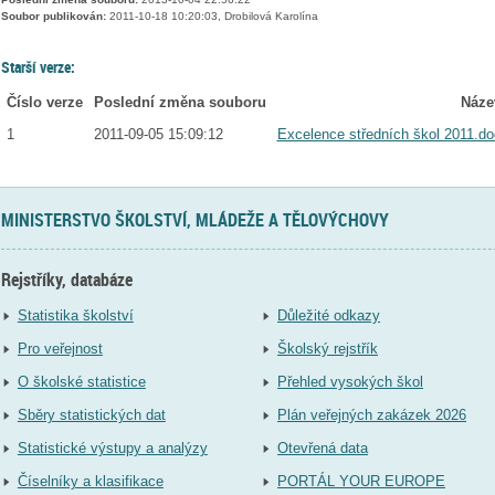
Soubor publikován:
2011-10-18 10:20:03, Drobilová Karolína
Starší verze:
Číslo verze
Poslední změna souboru
Náze
1
2011-09-05 15:09:12
Excelence středních škol 2011.do
MINISTERSTVO ŠKOLSTVÍ, MLÁDEŽE A TĚLOVÝCHOVY
Rejstříky, databáze
Statistika školství
Důležité odkazy
Pro veřejnost
Školský rejstřík
O školské statistice
Přehled vysokých škol
Sběry statistických dat
Plán veřejných zakázek 2026
Statistické výstupy a analýzy
Otevřená data
Číselníky a klasifikace
PORTÁL YOUR EUROPE