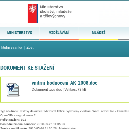
MINISTERSTVO
VZDĚLÁVÁNÍ
MLÁDEŽ
Titulní stránka
|
Zpět
DOKUMENT KE STAŽENÍ
vnitrni_hodnoceni_AK_2008.doc
Dokument typu doc | Velikost 73 kB
Typ souboru:
Textový dokument Microsoft Office, vytvořený v editoru Word, otevřít lze v kancelářs
OpenOffice.org od verze 2.
Počet stažení:
522
Poslední změna souboru:
2010-05-26 11:05:26
Soubor publikován:
2010-05-26 11:05:26, Administrator