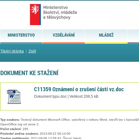
MINISTERSTVO
VZDĚLÁVÁNÍ
MLÁDEŽ
Titulní stránka
|
Zpět
DOKUMENT KE STAŽENÍ
C11359 Oznámení o zrušení částí vz.doc
Dokument typu doc | Velikost 206,5 kB
Typ souboru:
Textový dokument Microsoft Office, vytvořený v editoru Word, otevřít lze v kancelářs
OpenOffice.org od verze 2.
Počet stažení:
295
Poslední změna souboru:
2013-08-22 06:14:00
Soubor publikován:
2011-09-08 13:58:43, Štoud Jakub