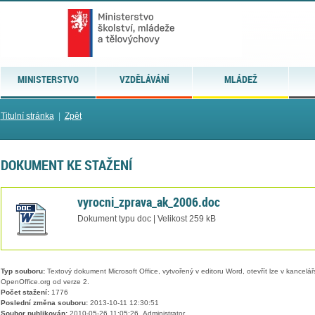
MINISTERSTVO
VZDĚLÁVÁNÍ
MLÁDEŽ
Titulní stránka
|
Zpět
DOKUMENT KE STAŽENÍ
vyrocni_zprava_ak_2006.doc
Dokument typu doc | Velikost 259 kB
Typ souboru:
Textový dokument Microsoft Office, vytvořený v editoru Word, otevřít lze v kancelářs
OpenOffice.org od verze 2.
Počet stažení:
1776
Poslední změna souboru:
2013-10-11 12:30:51
Soubor publikován:
2010-05-26 11:05:26, Administrator