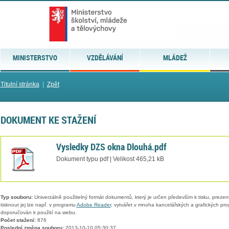
MINISTERSTVO
VZDĚLÁVÁNÍ
MLÁDEŽ
Titulní stránka
|
Zpět
DOKUMENT KE STAŽENÍ
Vysledky DZS okna Dlouhá.pdf
Dokument typu pdf | Velikost 465,21 kB
Typ souboru:
Univerzálně použitelný formát dokumentů, který je určen především k tisku, prezen
tisknout jej lze např. v programu
Adobe Reader
, vytvářet v mnoha kancelářských a grafických pr
doporučován k použití na webu.
Počet stažení:
876
Poslední změna souboru:
2013-10-10 05:30:37