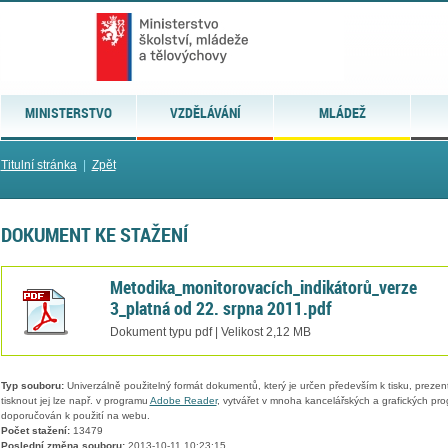
MINISTERSTVO
VZDĚLÁVÁNÍ
MLÁDEŽ
Titulní stránka
|
Zpět
DOKUMENT KE STAŽENÍ
Metodika_monitorovacích_indikátorů_verze
3_platná od 22. srpna 2011.pdf
Dokument typu pdf | Velikost 2,12 MB
Typ souboru:
Univerzálně použitelný formát dokumentů, který je určen především k tisku, prezen
tisknout jej lze např. v programu
Adobe Reader
, vytvářet v mnoha kancelářských a grafických pr
doporučován k použití na webu.
Počet stažení:
13479
Poslední změna souboru:
2013-10-11 10:23:15