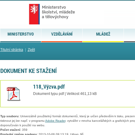
MINISTERSTVO
VZDĚLÁVÁNÍ
MLÁDEŽ
Titulní stránka
|
Zpět
DOKUMENT KE STAŽENÍ
118_Výzva.pdf
Dokument typu pdf | Velikost 461,13 kB
Typ souboru:
Univerzálně použitelný formát dokumentů, který je určen především k tisku, prezen
tisknout jej lze např. v programu
Adobe Reader
, vytvářet v mnoha kancelářských a grafických pr
doporučován k použití na webu.
Počet stažení:
359
Poslední změna souboru:
2013-10-06 09:13:19, Urban Jiří