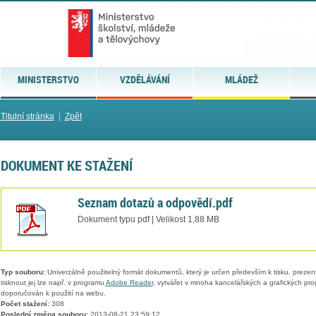
MINISTERSTVO
VZDĚLÁVÁNÍ
MLÁDEŽ
Titulní stránka
|
Zpět
DOKUMENT KE STAŽENÍ
Seznam dotazů a odpovědí.pdf
Dokument typu pdf | Velikost 1,88 MB
Typ souboru:
Univerzálně použitelný formát dokumentů, který je určen především k tisku, prezen
tisknout jej lze např. v programu
Adobe Reader
, vytvářet v mnoha kancelářských a grafických pr
doporučován k použití na webu.
Počet stažení:
308
Poslední změna souboru:
2013-08-21 23:59:12