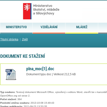
MINISTERSTVO
VZDĚLÁVÁNÍ
MLÁDEŽ
Titulní stránka
|
Zpět
DOKUMENT KE STAŽENÍ
plna_moc[1].doc
Dokument typu doc | Velikost 212,5 kB
Typ souboru:
Textový dokument Microsoft Office, vytvořený v editoru Word, otevřít lze v kancelářs
OpenOffice.org od verze 2.
Počet stažení:
364
Poslední změna souboru:
2013-10-08 15:49:43
Soubor publikován:
2011-09-23 13:53:35