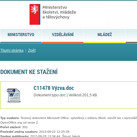
MINISTERSTVO
VZDĚLÁVÁNÍ
MLÁDEŽ
Titulní stránka
|
Zpět
DOKUMENT KE STAŽENÍ
C11478 Výzva.doc
Dokument typu doc | Velikost 201,5 kB
Typ souboru:
Textový dokument Microsoft Office, vytvořený v editoru Word, otevřít lze v kancelářs
OpenOffice.org od verze 2.
Počet stažení:
301
Poslední změna souboru:
2013-08-22 12:25:28
Soubor publikován:
2011-09-26 13:34:44, Štoud Jakub