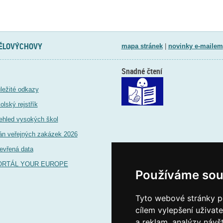
TĚLOVÝCHOVY
mapa stránek
|
novinky e-mailem
Snadné čtení
ležité odkazy
olský rejstřík
ehled vysokých škol
án veřejných zakázek 2026
evřená data
ORTÁL YOUR EUROPE
Používáme sou
Tyto webové stránky po
cílem vylepšení uživat
a reklam, analýzy návš