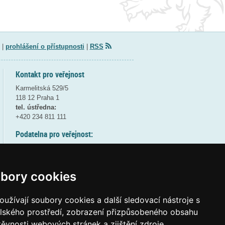
|
prohlášení o přístupnosti
|
RSS
Kontakt pro veřejnost
Karmelitská 529/5
118 12 Praha 1
tel. ústředna:
+420 234 811 111
Podatelna pro veřejnost:
pondělí a středa - 7:30-17:00
úterý a čtvrtek - 7:30-15:30
pátek - 7:30-14:00
bory cookies
8:30 - 9:30 - bezpečnostní přestávka
(více informací
ZDE
)
užívají soubory cookies a další sledovací nástroje s
elského prostředí, zobrazení přizpůsobeného obsahu
Elektronická podatelna:
těvnosti webových stránek a zjištění zdroje
posta@msmt
gov
cz