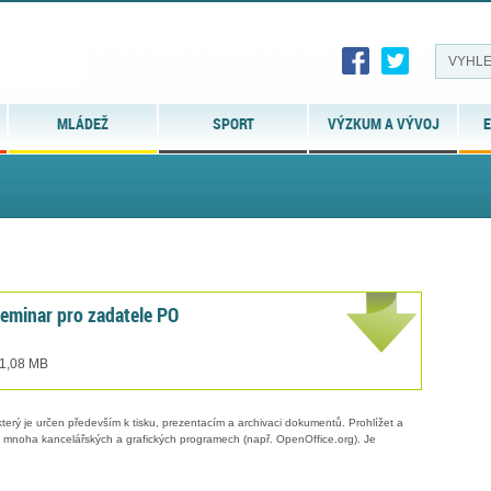
MLÁDEŽ
SPORT
VÝZKUM A VÝVOJ
E
minar pro zadatele PO
 1,08 MB
erý je určen především k tisku, prezentacím a archivaci dokumentů. Prohlížet a
 v mnoha kancelářských a grafických programech (např. OpenOffice.org). Je