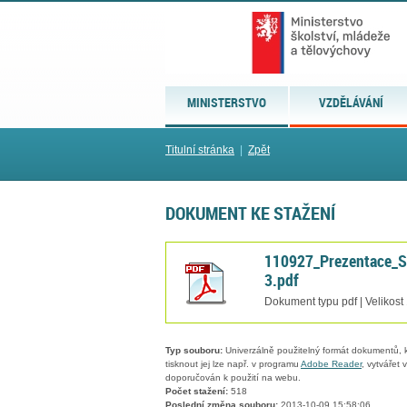
MINISTERSTVO
VZDĚLÁVÁNÍ
Titulní stránka
|
Zpět
DOKUMENT KE STAŽENÍ
110927_Prezentace_Se
3.pdf
Dokument typu pdf | Velikost
Typ souboru:
Univerzálně použitelný formát dokumentů, kt
tisknout jej lze např. v programu
Adobe Reader
, vytvářet
doporučován k použití na webu.
Počet stažení:
518
Poslední změna souboru:
2013-10-09 15:58:06