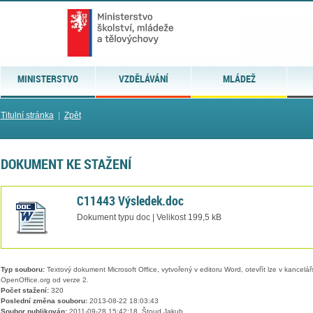
MINISTERSTVO
VZDĚLÁVÁNÍ
MLÁDEŽ
Titulní stránka
|
Zpět
DOKUMENT KE STAŽENÍ
C11443 Výsledek.doc
Dokument typu doc | Velikost 199,5 kB
Typ souboru:
Textový dokument Microsoft Office, vytvořený v editoru Word, otevřít lze v kancelářs
OpenOffice.org od verze 2.
Počet stažení:
320
Poslední změna souboru:
2013-08-22 18:03:43
Soubor publikován:
2011-09-28 15:42:18, Štoud Jakub