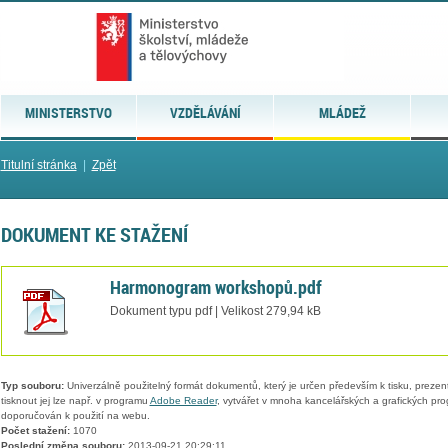
MINISTERSTVO
VZDĚLÁVÁNÍ
MLÁDEŽ
Titulní stránka
|
Zpět
DOKUMENT KE STAŽENÍ
Harmonogram workshopů.pdf
Dokument typu pdf | Velikost 279,94 kB
Typ souboru:
Univerzálně použitelný formát dokumentů, který je určen především k tisku, prezen
tisknout jej lze např. v programu
Adobe Reader
, vytvářet v mnoha kancelářských a grafických pr
doporučován k použití na webu.
Počet stažení:
1070
Poslední změna souboru:
2013-09-21 20:29:11