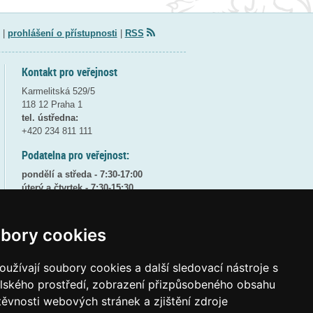
|
prohlášení o přístupnosti
|
RSS
Kontakt pro veřejnost
Karmelitská 529/5
118 12 Praha 1
tel. ústředna:
+420 234 811 111
Podatelna pro veřejnost:
pondělí a středa - 7:30-17:00
úterý a čtvrtek - 7:30-15:30
pátek - 7:30-14:00
8:30 - 9:30 - bezpečnostní přestávka
bory cookies
(více informací
ZDE
)
užívají soubory cookies a další sledovací nástroje s
Elektronická podatelna:
posta@msmt
gov
cz
elského prostředí, zobrazení přizpůsobeného obsahu
těvnosti webových stránek a zjištění zdroje
ID datové schránky:
vidaawt