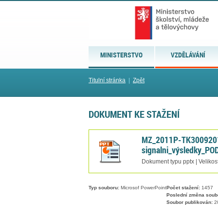
MINISTERSTVO
VZDĚLÁVÁNÍ
Titulní stránka
|
Zpět
DOKUMENT KE STAŽENÍ
MZ_2011P-TK300920
signalni_výsledky_PO
Dokument typu pptx | Velikos
Typ souboru:
Microsof PowerPoint
Počet stažení:
1457
Poslední změna soub
Soubor publikován:
20