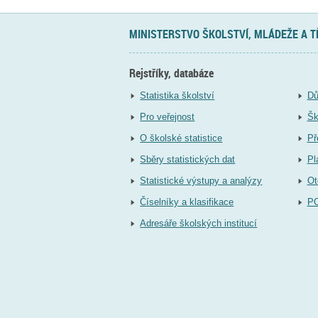
MINISTERSTVO ŠKOLSTVÍ, MLÁDEŽE A 
Rejstříky, databáze
Statistika školství
Dů
Pro veřejnost
Šk
O školské statistice
Př
Sběry statistických dat
Pl
Statistické výstupy a analýzy
Ot
Číselníky a klasifikace
P
Adresáře školských institucí