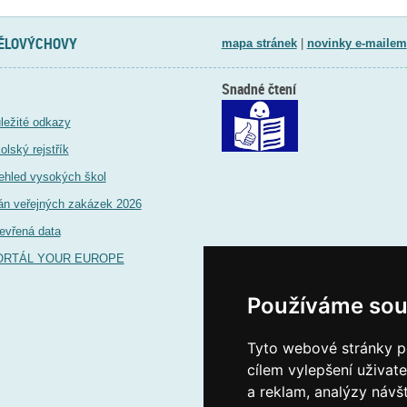
TĚLOVÝCHOVY
mapa stránek
|
novinky e-mailem
Snadné čtení
ležité odkazy
olský rejstřík
ehled vysokých škol
án veřejných zakázek 2026
evřená data
ORTÁL YOUR EUROPE
Používáme sou
Tyto webové stránky po
cílem vylepšení uživat
a reklam, analýzy návš