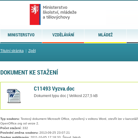
MINISTERSTVO
VZDĚLÁVÁNÍ
MLÁDEŽ
Titulní stránka
|
Zpět
DOKUMENT KE STAŽENÍ
C11493 Vyzva.doc
Dokument typu doc | Velikost 227,5 kB
Typ souboru:
Textový dokument Microsoft Office, vytvořený v editoru Word, otevřít lze v kancelářs
OpenOffice.org od verze 2.
Počet stažení:
332
Poslední změna souboru:
2013-09-25 23:07:21
Soubor publikován:
2011-10-05 17:18:33, Štoud Jakub