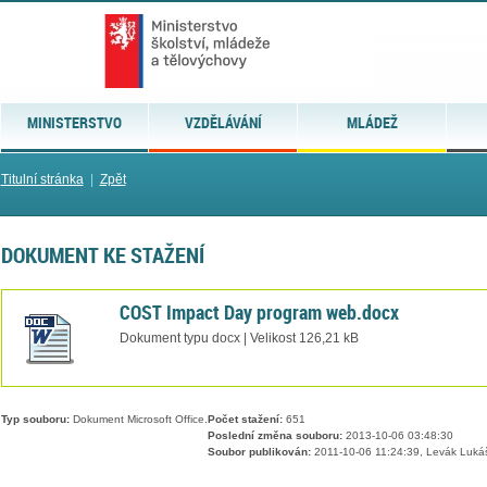
MINISTERSTVO
VZDĚLÁVÁNÍ
MLÁDEŽ
Titulní stránka
|
Zpět
DOKUMENT KE STAŽENÍ
COST Impact Day program web.docx
Dokument typu docx | Velikost 126,21 kB
Typ souboru:
Dokument Microsoft Office.
Počet stažení:
651
Poslední změna souboru:
2013-10-06 03:48:30
Soubor publikován:
2011-10-06 11:24:39, Levák Luká