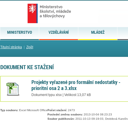
MINISTERSTVO
VZDĚLÁVÁNÍ
MLÁDEŽ
Titulní stránka
|
Zpět
DOKUMENT KE STAŽENÍ
Projekty vyřazené pro formální nedostatky -
prioritní osa 2 a 3.xlsx
Dokument typu xlsx | Velikost 13,07 kB
Typ souboru:
Excel Microsoft Office
Počet stažení:
2473
Poslední změna souboru:
2013-10-04 08:23:23
Soubor publikován:
2011-10-13 09:19:03, Drobilová Karolín