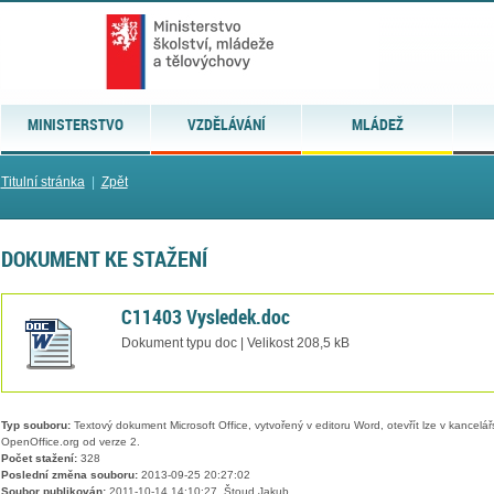
MINISTERSTVO
VZDĚLÁVÁNÍ
MLÁDEŽ
Titulní stránka
|
Zpět
DOKUMENT KE STAŽENÍ
C11403 Vysledek.doc
Dokument typu doc | Velikost 208,5 kB
Typ souboru:
Textový dokument Microsoft Office, vytvořený v editoru Word, otevřít lze v kancelářs
OpenOffice.org od verze 2.
Počet stažení:
328
Poslední změna souboru:
2013-09-25 20:27:02
Soubor publikován:
2011-10-14 14:10:27, Štoud Jakub