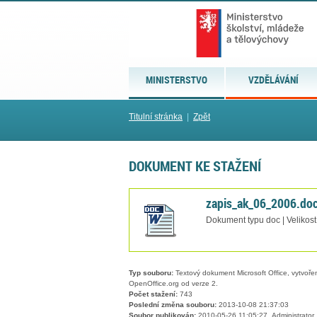
MINISTERSTVO
VZDĚLÁVÁNÍ
Titulní stránka
|
Zpět
DOKUMENT KE STAŽENÍ
zapis_ak_06_2006.do
Dokument typu doc | Velikost
Typ souboru:
Textový dokument Microsoft Office, vytvořený
OpenOffice.org od verze 2.
Počet stažení:
743
Poslední změna souboru:
2013-10-08 21:37:03
Soubor publikován:
2010-05-26 11:05:27, Administrator