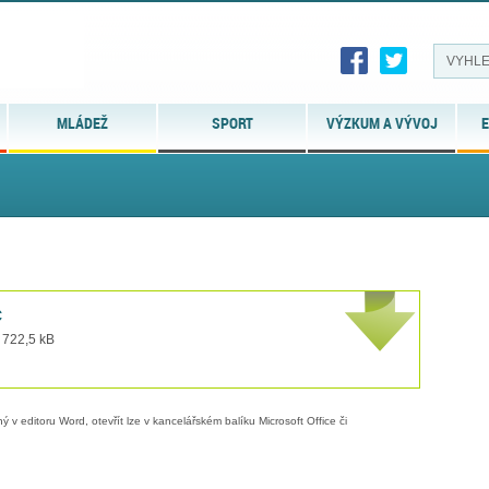
MLÁDEŽ
SPORT
VÝZKUM A VÝVOJ
E
c
 722,5 kB
 v editoru Word, otevřít lze v kancelářském balíku Microsoft Office či