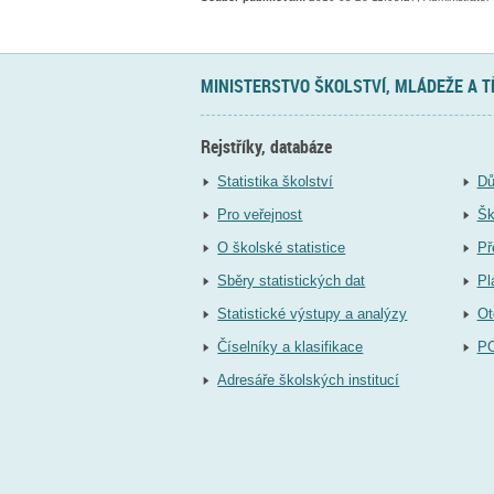
MINISTERSTVO ŠKOLSTVÍ, MLÁDEŽE A 
Rejstříky, databáze
Statistika školství
Dů
Pro veřejnost
Šk
O školské statistice
Př
Sběry statistických dat
Pl
Statistické výstupy a analýzy
Ot
Číselníky a klasifikace
P
Adresáře školských institucí