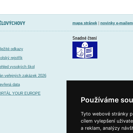
TĚLOVÝCHOVY
mapa stránek
|
novinky e-mailem
Snadné čtení
ležité odkazy
olský rejstřík
ehled vysokých škol
án veřejných zakázek 2026
evřená data
ORTÁL YOUR EUROPE
Používáme sou
Tyto webové stránky po
cílem vylepšení uživat
a reklam, analýzy návš