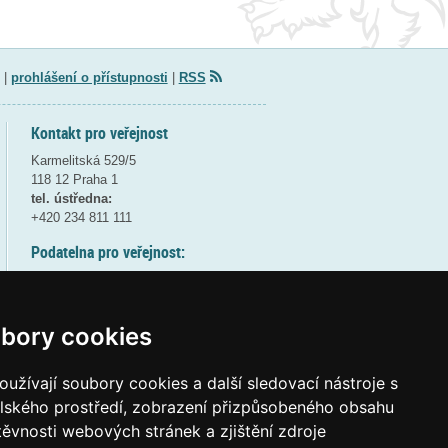
|
prohlášení o přístupnosti
|
RSS
Kontakt pro veřejnost
Karmelitská 529/5
118 12 Praha 1
tel. ústředna:
+420 234 811 111
Podatelna pro veřejnost:
pondělí a středa - 7:30-17:00
úterý a čtvrtek - 7:30-15:30
pátek - 7:30-14:00
bory cookies
8:30 - 9:30 - bezpečnostní přestávka
(více informací
ZDE
)
užívají soubory cookies a další sledovací nástroje s
elského prostředí, zobrazení přizpůsobeného obsahu
Elektronická podatelna:
těvnosti webových stránek a zjištění zdroje
posta@msmt
gov
cz