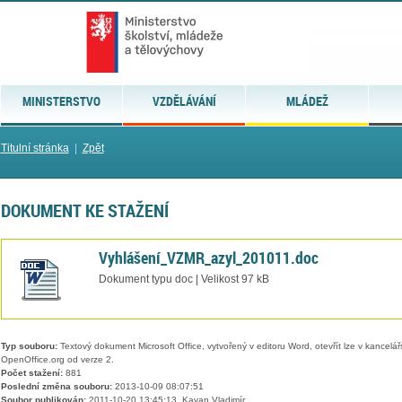
MINISTERSTVO
VZDĚLÁVÁNÍ
MLÁDEŽ
Titulní stránka
|
Zpět
DOKUMENT KE STAŽENÍ
Vyhlášení_VZMR_azyl_201011.doc
Dokument typu doc | Velikost 97 kB
Typ souboru:
Textový dokument Microsoft Office, vytvořený v editoru Word, otevřít lze v kancelářs
OpenOffice.org od verze 2.
Počet stažení:
881
Poslední změna souboru:
2013-10-09 08:07:51
Soubor publikován:
2011-10-20 13:45:13, Kavan Vladimír