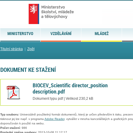
MINISTERSTVO
VZDĚLÁVÁNÍ
MLÁDEŽ
Titulní stránka
|
Zpět
DOKUMENT KE STAŽENÍ
BIOCEV_Scientific director_position
description.pdf
Dokument typu pdf | Velikost 230,2 kB
Typ souboru:
Univerzálně použitelný formát dokumentů, který je určen především k tisku, prezen
tisknout jej lze např. v programu
Adobe Reader
, vytvářet v mnoha kancelářských a grafických pr
doporučován k použití na webu.
Počet stažení:
986
Poslední změna souboru:
2013-10-08 11:12:17