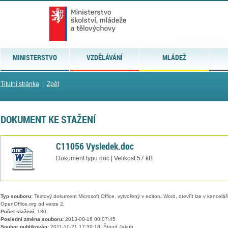
MINISTERSTVO
VZDĚLÁVÁNÍ
MLÁDEŽ
Titulní stránka
|
Zpět
DOKUMENT KE STAŽENÍ
C11056 Vysledek.doc
Dokument typu doc | Velikost 57 kB
Typ souboru:
Textový dokument Microsoft Office, vytvořený v editoru Word, otevřít lze v kancelářs
OpenOffice.org od verze 2.
Počet stažení:
180
Poslední změna souboru:
2013-08-16 00:07:45
Soubor publikován:
2011-10-21 17:39:18, Štoud Jakub