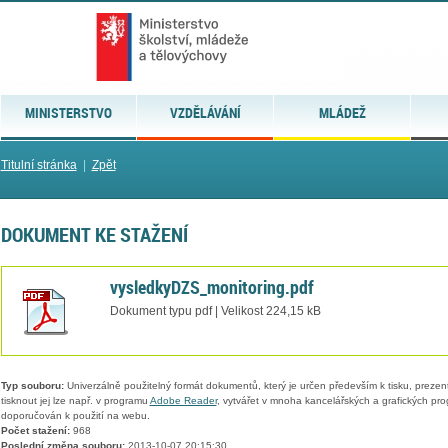
MINISTERSTVO
VZDĚLÁVÁNÍ
MLÁDEŽ
Titulní stránka
|
Zpět
DOKUMENT KE STAŽENÍ
vysledkyDZS_monitoring.pdf
Dokument typu pdf | Velikost 224,15 kB
Typ souboru:
Univerzálně použitelný formát dokumentů, který je určen především k tisku, prezen
tisknout jej lze např. v programu
Adobe Reader
, vytvářet v mnoha kancelářských a grafických pr
doporučován k použití na webu.
Počet stažení:
968
Poslední změna souboru:
2013-10-07 20:15:30