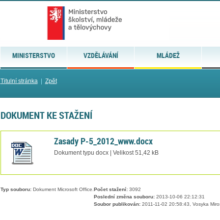
MINISTERSTVO
VZDĚLÁVÁNÍ
MLÁDEŽ
Titulní stránka
|
Zpět
DOKUMENT KE STAŽENÍ
Zasady P-5_2012_www.docx
Dokument typu docx | Velikost 51,42 kB
Typ souboru:
Dokument Microsoft Office.
Počet stažení:
3092
Poslední změna souboru:
2013-10-06 22:12:31
Soubor publikován:
2011-11-02 20:58:43, Vosyka Miro